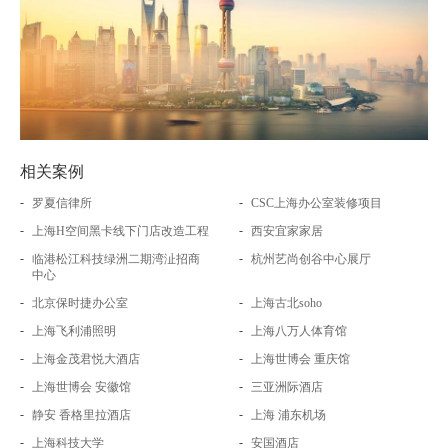
相关案例
-
-
罗夏信律所
CSC上海办公室装修项目
-
-
上海H空间黑卡线下门店改造工程
西安宜家家居
-
-
临港松江科技绿洲二期湾沚招商
杭州艺尚创谷中心展厅
中心
-
-
北京保时捷办公室
上海古北soho
-
-
上海飞利浦照明
上海八万人体育馆
-
-
上海金茂君悦大酒店
上海世博会 重庆馆
-
-
上海世博会 安徽馆
三亚洲际酒店
-
-
静安 香格里拉酒店
上海 浦东机场
-
-
上海科技大学
安国酒店