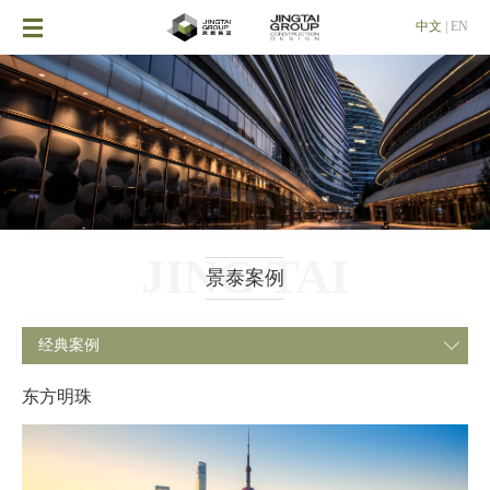

中文
|
EN
JING TAI
景泰案例
经典案例

东方明珠