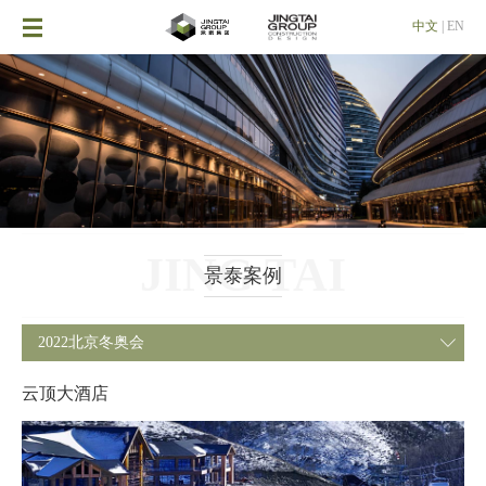

中文
|
EN
JING TAI
景泰案例
2022北京冬奥会

云顶大酒店