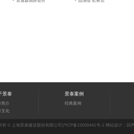
-
-
雷迪森国际会所
晶浦会 虹桥店
于景泰
景泰案例
泰简介
经典案例
泰文化
所有 © 上海景泰建设股份有限公司
沪ICP备15000441号-2
网站设计：回