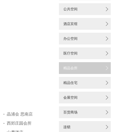


公共空间

酒店宾馆

办公空间

医疗空间

精品会所

精品住宅

会展空间

百货商场
-
晶浦会 思南店
-
西郊庄园会所

连锁