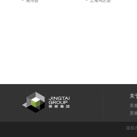
-
-
海湾会
上海鸿艺会
关
景
景
版权