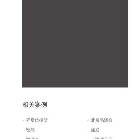
相关案例
-
-
罗夏信律所
北京晶浦会
-
-
密苑
丝庭