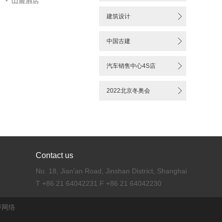
-
山麓酒店

建筑设计

中国古建

汽车销售中心4S店

2022北京冬奥会
Contact us
No. 18, Jian'an Road, Jinshan District, Shanghai
T +86 21 64042231 F +86 21 64042230
声网络