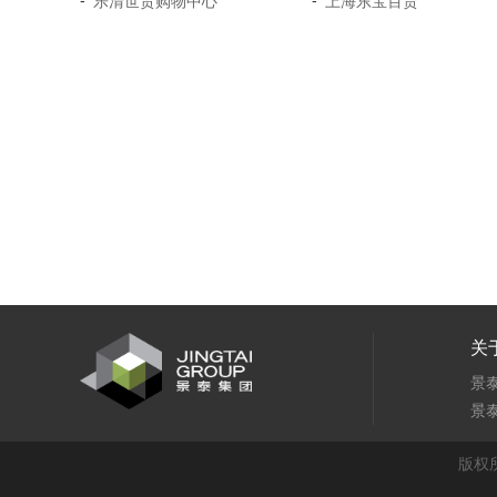
-
-
乐清世贸购物中心
上海东宝百货
关
景
景
版权