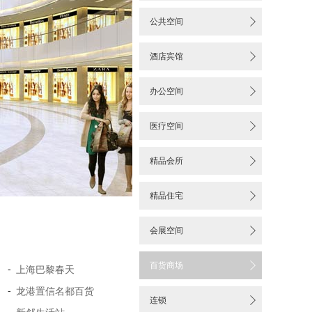


公共空间

酒店宾馆

办公空间

医疗空间

精品会所

精品住宅

会展空间

百货商场
-
上海巴黎春天
-
龙港置信名都百货

连锁