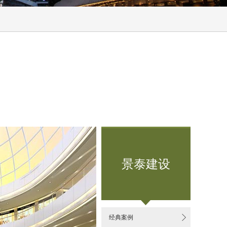
景泰建设

经典案例