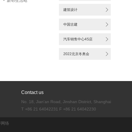
-
新邻生活站

建筑设计

中国古建

汽车销售中心4S店

2022北京冬奥会
Contact us
No. 18, Jian'an Road, Jinshan District, Shanghai
T +86 21 64042231 F +86 21 64042230
声网络