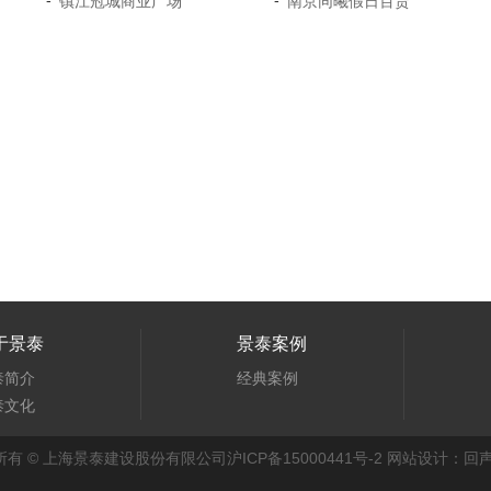
-
-
镇江冠城商业广场
南京同曦假日百货
于景泰
景泰案例
泰简介
经典案例
泰文化
所有 © 上海景泰建设股份有限公司
沪ICP备15000441号-2
网站设计：回