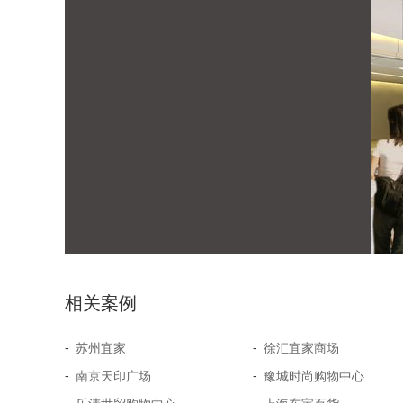
相关案例
-
-
苏州宜家
徐汇宜家商场
-
-
南京天印广场
豫城时尚购物中心