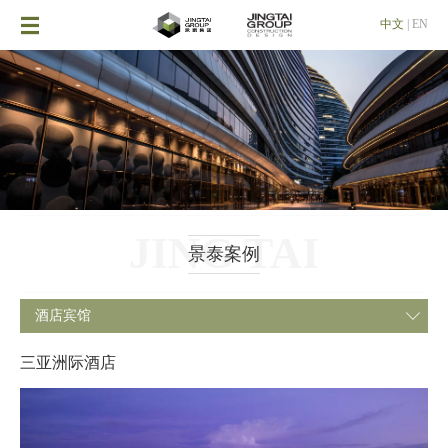

中文
|
EN
JING TAI
景泰案例
酒店宾馆

三亚洲际酒店