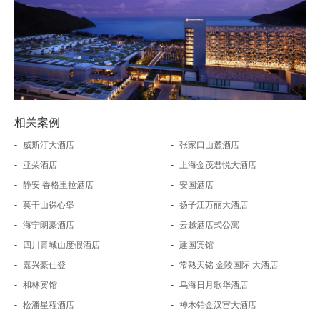
相关案例
-
-
威斯汀大酒店
张家口山麓酒店
-
-
亚朵酒店
上海金茂君悦大酒店
-
-
静安 香格里拉酒店
安国酒店
-
-
莫干山裸心堡
扬子江万丽大酒店
-
-
海宁朗豪酒店
云越酒店式公寓
-
-
四川青城山度假酒店
建国宾馆
-
-
嘉兴豪仕登
常熟天铭 金陵国际 大酒店
-
-
和林宾馆
乌海日月歌华酒店
-
-
松潘星程酒店
神木铂金汉宫大酒店