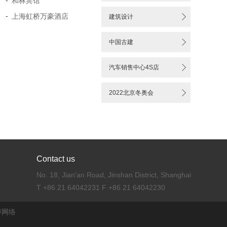
-
和林宾馆
-
上海虹桥万豪酒店

建筑设计

中国古建

汽车销售中心4S店

2022北京冬奥会
Contact us
No. 18, Jian'an Road, Jinshan District, Shanghai
T +86 21 64042231 F +86 21 64042230
声网络