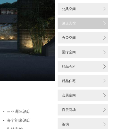


公共空间

酒店宾馆

办公空间

医疗空间

精品会所

精品住宅

会展空间

百货商场
-
三亚洲际酒店
-
海宁朗豪酒店

连锁