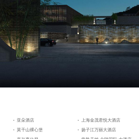
-
-
亚朵酒店
上海金茂君悦大酒店
-
-
莫干山裸心堡
扬子江万丽大酒店