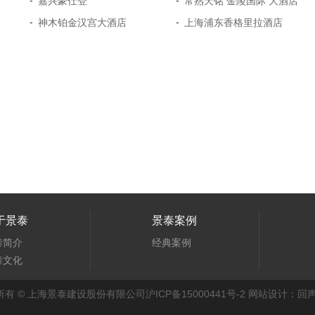
-
-
嘉兴豪仕登
常熟天铭 金陵国际 大酒店
-
-
神木铂金汉宫大酒店
上海浦东香格里拉酒店
于景泰
景泰案例
泰简介
经典案例
泰文化
所有 © 上海景泰建设股份有限公司
沪ICP备15000441号-2
网站设计：回