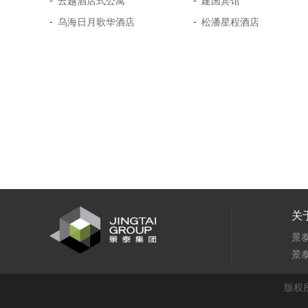
-
-
云越酒店式公寓
建国宾馆
-
-
乌海日月歌华酒店
松潘星程酒店
关
景
景
版权