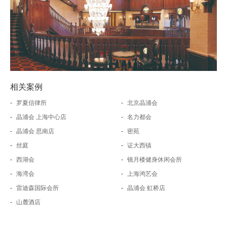
相关案例
-
-
罗夏信律所
北京晶浦会
-
-
晶浦会 上海中心店
名力都会
-
-
晶浦会 思南店
密苑
-
-
丝庭
证大西镇
-
-
西湖会
镜月楼健身休闲会所
-
-
海湾会
上海鸿艺会
-
-
雷迪森国际会所
晶浦会 虹桥店
-
山麓酒店