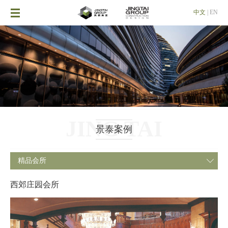

中文
|
EN
JING TAI
景泰案例
精品会所

西郊庄园会所